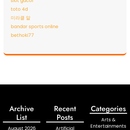
slot gacor
toto 4d
미라클 알
bandar sports online
bethoki77
Archive
Recent
Categories
List
Posts
Arts &
Entertainments
August 2026
Artificial