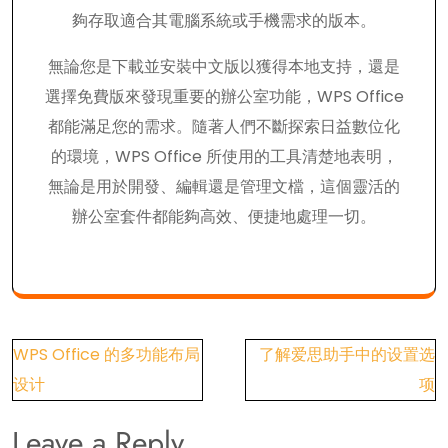
夠存取適合其電腦系統或手機需求的版本。
無論您是下載並安裝中文版以獲得本地支持，還是
選擇免費版來發現重要的辦公室功能，WPS Office
都能滿足您的需求。隨著人們不斷探索日益數位化
的環境，WPS Office 所使用的工具清楚地表明，
無論是用於開發、編輯還是管理文檔，這個靈活的
辦公室套件都能夠高效、便捷地處理一切。
Post
WPS Office 的多功能布局
了解爱思助手中的设置选
navigation
设计
项
Leave a Reply