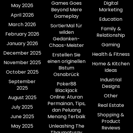
Games Goes
Digital
May 2026
Beyond Mere
Marketing
April 2026
Gameplay
Education
March 2026
SortierMal für
Family &
wilden
February 2026
Relationship
Gedanken-
January 2026
Gaming
Chaos-Meister
December 2025
Health & Fitness
Erstellen Sie
einen originellen
November 2025
Home & Kitchen
Bistum
Ideas
October 2025
Osnabrück
Industrial
September
Poker88
Designs
2025
Blackjack
Other
Online: Aturan
August 2025
Permainan, Tips,
Real Estate
July 2025
dan Peluang
Shopping &
June 2025
Menang Terbaik
Product
May 2025
Unleashing The
Reviews
Thaumaturgy