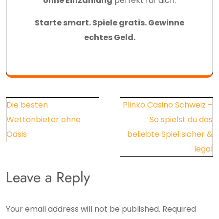
ohne Einzahlung
perfekt für dich.
Starte smart. Spiele gratis. Gewinne
echtes Geld.
Post
Die besten
Plinko Casino Schweiz –
navigation
Wettanbieter ohne
So spielst du das
Oasis
beliebte Spiel sicher &
legal
Leave a Reply
Your email address will not be published.
Required