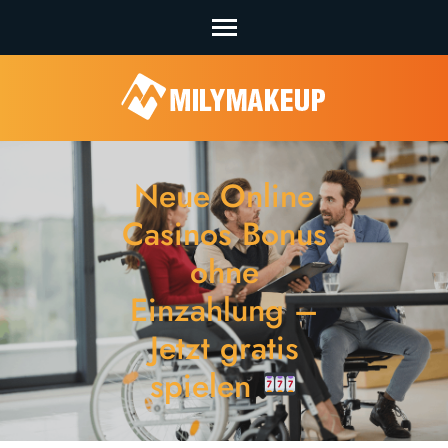
Skip
to
content
(Press
Neue Online
Enter)
Casinos Bonus
ohne
Einzahlung –
Jetzt gratis
spielen