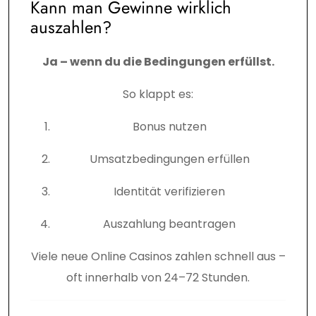
Kann man Gewinne wirklich
auszahlen?
Ja – wenn du die Bedingungen erfüllst.
So klappt es:
Bonus nutzen
Umsatzbedingungen erfüllen
Identität verifizieren
Auszahlung beantragen
Viele neue Online Casinos zahlen schnell aus –
oft innerhalb von 24–72 Stunden.