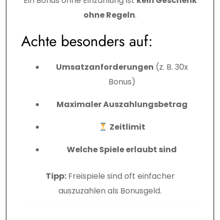
Ein Bonus ohne Einzahlung ist
kein Geschenk
ohne Regeln
.
Achte besonders auf:
Umsatzanforderungen
(z. B. 30x
Bonus)
Maximaler Auszahlungsbetrag
Zeitlimit
Welche Spiele erlaubt sind
Tipp:
Freispiele sind oft einfacher
auszuzahlen als Bonusgeld.