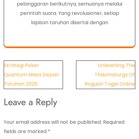
pelanggaran berikutnya, semuanya melalui
perintah suara. Yang revolusioner, setiap
lapisan taruhan disertai dengan
Post
Strategi Poker
Unleashing The
navigation
Quantum Masa Depan
Thaumaturgy Of
Taruhan 2026
Roguish Togel Online
Leave a Reply
Your email address will not be published.
Required
fields are marked
*