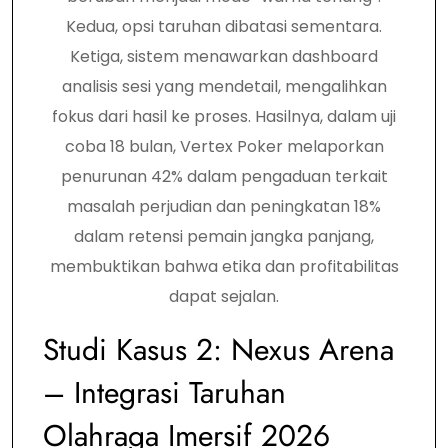
Kedua, opsi taruhan dibatasi sementara.
Ketiga, sistem menawarkan dashboard
analisis sesi yang mendetail, mengalihkan
fokus dari hasil ke proses. Hasilnya, dalam uji
coba 18 bulan, Vertex Poker melaporkan
penurunan 42% dalam pengaduan terkait
masalah perjudian dan peningkatan 18%
dalam retensi pemain jangka panjang,
membuktikan bahwa etika dan profitabilitas
dapat sejalan.
Studi Kasus 2: Nexus Arena
– Integrasi Taruhan
Olahraga Imersif 2026