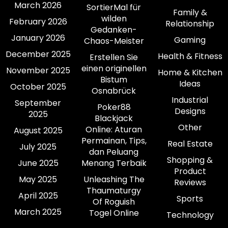
March 2026
SortierMal für
Family &
wilden
February 2026
Relationship
Gedanken-
January 2026
Gaming
Chaos-Meister
December 2025
Health & Fitness
Erstellen Sie
einen originellen
November 2025
Home & Kitchen
Bistum
Ideas
October 2025
Osnabrück
Industrial
September
Poker88
Designs
2025
Blackjack
Other
Online: Aturan
August 2025
Permainan, Tips,
Real Estate
July 2025
dan Peluang
Shopping &
June 2025
Menang Terbaik
Product
May 2025
Unleashing The
Reviews
Thaumaturgy
April 2025
Sports
Of Roguish
March 2025
Togel Online
Technology