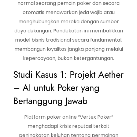
normal seorang pemain poker dan secara
otomatis menawarkan jeda wajib atau
menghubungkan mereka dengan sumber
daya dukungan. Pendekatan ini membalikkan
model bisnis tradisional secara fundamental,
membangun loyalitas jangka panjang melalui
kepercayaan, bukan ketergantungan.
Studi Kasus 1: Projekt Aether
– AI untuk Poker yang
Bertanggung Jawab
Platform poker online “Vertex Poker”
menghadapi krisis reputasi terkait
peningkatan keluhan tentang permainan