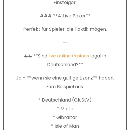
Einsteiger.
### **4. Live Poker**
Perfekt für Spieler, die Taktik mögen.
—
## **Sind
live online casinos
legal in
Deutschland?**
Ja – **wenn sie eine gültige Lizenz** haben,
zum Beispiel aus:
* Deutschland (GlüStV)
* Malta
* Gibraltar
* Isle of Man