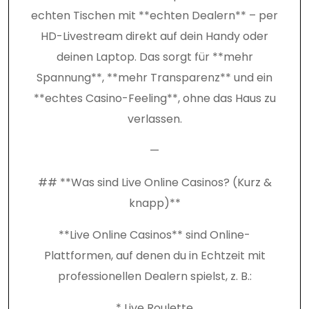
echten Tischen mit **echten Dealern** – per
HD-Livestream direkt auf dein Handy oder
deinen Laptop. Das sorgt für **mehr
Spannung**, **mehr Transparenz** und ein
**echtes Casino-Feeling**, ohne das Haus zu
verlassen.
—
## **Was sind Live Online Casinos? (Kurz &
knapp)**
**Live Online Casinos** sind Online-
Plattformen, auf denen du in Echtzeit mit
professionellen Dealern spielst, z. B.:
* Live Roulette