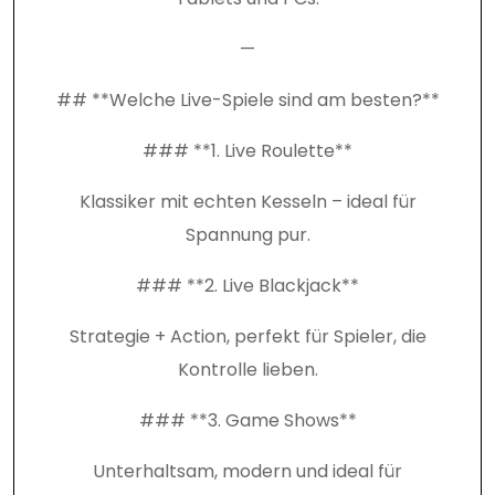
—
## **Welche Live-Spiele sind am besten?**
### **1. Live Roulette**
Klassiker mit echten Kesseln – ideal für
Spannung pur.
### **2. Live Blackjack**
Strategie + Action, perfekt für Spieler, die
Kontrolle lieben.
### **3. Game Shows**
Unterhaltsam, modern und ideal für