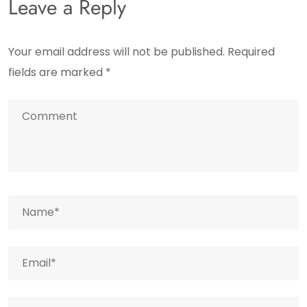
Leave a Reply
Your email address will not be published.
Required
fields are marked
*