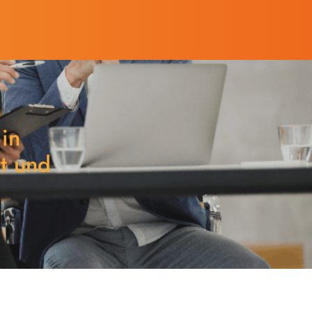
 in
it und