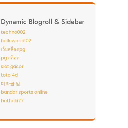
Dynamic Blogroll & Sidebar
techno002
helloworld102
เว็บสล็อตpg
pg สล็อต
slot gacor
toto 4d
미라클 알
bandar sports online
bethoki77