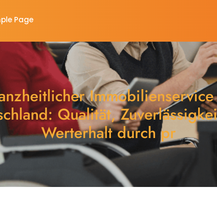
ple Page
nzheitlicher Immobilienservice
chland: Qualität, Zuverlässigke
Werterhalt durch pr