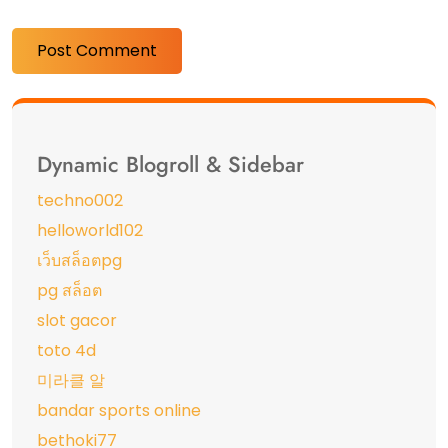
Dynamic Blogroll & Sidebar
techno002
helloworld102
เว็บสล็อตpg
pg สล็อต
slot gacor
toto 4d
미라클 알
bandar sports online
bethoki77