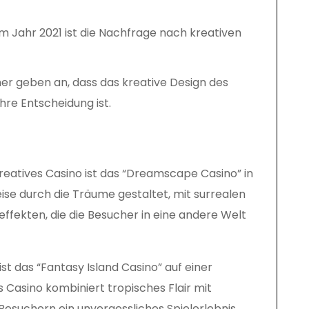
em Jahr 2021 ist die Nachfrage nach kreativen
er geben an, dass das kreative Design des
ihre Entscheidung ist.
kreatives Casino ist das “Dreamscape Casino” in
eise durch die Träume gestaltet, mit surrealen
ffekten, die die Besucher in eine andere Welt
st das “Fantasy Island Casino” auf einer
s Casino kombiniert tropisches Flair mit
esuchern ein unvergessliches Spielerlebnis.