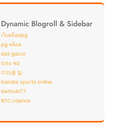
Dynamic Blogroll & Sidebar
เว็บสล็อตpg
pg สล็อต
slot gacor
toto 4d
미라클 알
bandar sports online
bethoki77
BTC casinos