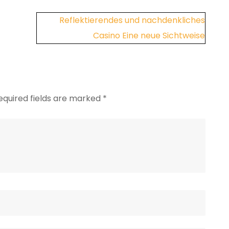
Reflektierendes und nachdenkliches
Casino Eine neue Sichtweise
equired fields are marked
*