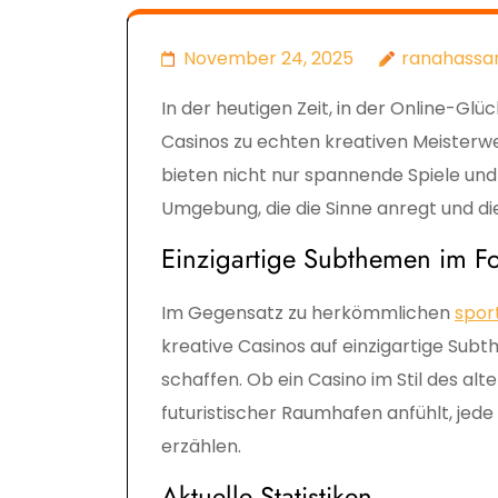
November 24, 2025
ranahassa
In der heutigen Zeit, in der Online-Gl
Casinos zu echten kreativen Meisterwe
bieten nicht nur spannende Spiele und
Umgebung, die die Sinne anregt und die
Einzigartige Subthemen im F
Im Gegensatz zu herkömmlichen
spor
kreative Casinos auf einzigartige Su
schaffen. Ob ein Casino im Stil des alt
futuristischer Raumhafen anfühlt, jede
erzählen.
Aktuelle Statistiken