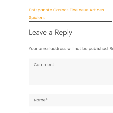
Post
Entspannte Casinos Eine neue Art des
navigation
Spielens
Leave a Reply
Your email address will not be published.
R