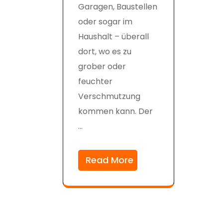
Garagen, Baustellen
oder sogar im
Haushalt – überall
dort, wo es zu
grober oder
feuchter
Verschmutzung
kommen kann. Der
…
Read More