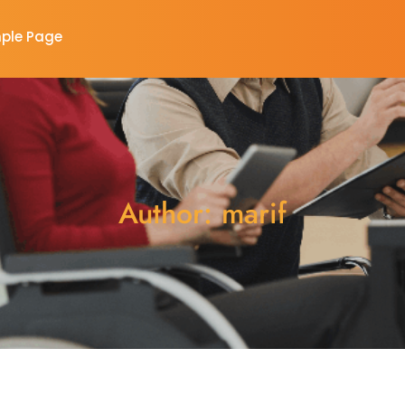
ple Page
Author:
marif