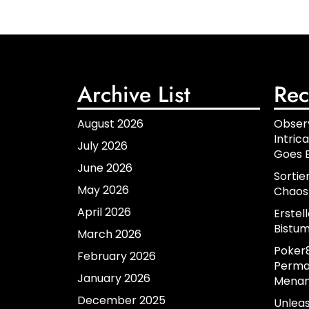
Archive List
Rec
August 2026
Obser
Intric
July 2026
Goes 
June 2026
Sortie
May 2026
Chaos
April 2026
Erstel
Bistu
March 2026
Poker8
February 2026
Permai
January 2026
Menan
December 2025
Unlea