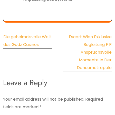
Post
Die geheimnisvolle Welt
Escort Wien Exklusive
navigation
des Godz Casinos
Begleitung F R
Anspruchsvolle
Momente In Der
Donaumetropole
Leave a Reply
Your email address will not be published.
Required
fields are marked
*