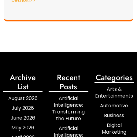
bethoki77
Archive
Recent
Categories
List
Posts
Arts &
Entertainments
August 2026
Artificial
Intelligence:
Automotive
July 2026
Transforming
Business
June 2026
the Future
Digital
May 2026
Artificial
Marketing
Intelligence: