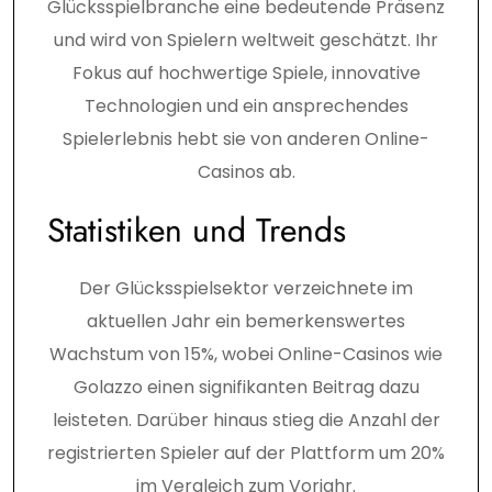
Glücksspielbranche eine bedeutende Präsenz
und wird von Spielern weltweit geschätzt. Ihr
Fokus auf hochwertige Spiele, innovative
Technologien und ein ansprechendes
Spielerlebnis hebt sie von anderen Online-
Casinos ab.
Statistiken und Trends
Der Glücksspielsektor verzeichnete im
aktuellen Jahr ein bemerkenswertes
Wachstum von 15%, wobei Online-Casinos wie
Golazzo einen signifikanten Beitrag dazu
leisteten. Darüber hinaus stieg die Anzahl der
registrierten Spieler auf der Plattform um 20%
im Vergleich zum Vorjahr.