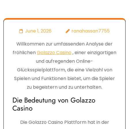
June 1, 2026
ranahassan7755
Willkommen zur umfassenden Analyse der
fröhlichen
Golazzo Casino
, einer einzigartigen
und aufregenden Online-
Glücksspielplattform, die eine Vielzahl von
Spielen und Funktionen bietet, um die Spieler
zu begeistern und zu unterhalten.
Die Bedeutung von Golazzo
Casino
Die Golazzo Casino Plattform hat in der