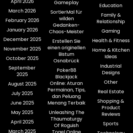
April 2026
Gameplay
Education
March 2026
SortierMal für
Family &
wilden
February 2026
Relationship
Gedanken-
January 2026
Gaming
Chaos-Meister
December 2025
Health & Fitness
Erstellen Sie
einen originellen
November 2025
Home & Kitchen
Bistum
Ideas
October 2025
Osnabrück
Industrial
September
Poker88
Designs
2025
Blackjack
Other
Online: Aturan
August 2025
Permainan, Tips,
Real Estate
July 2025
dan Peluang
Shopping &
June 2025
Menang Terbaik
Product
May 2025
Unleashing The
Reviews
Thaumaturgy
April 2025
Sports
Of Roguish
March 2025
Togel Online