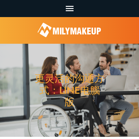
Skip
to
content
(Press
Enter)
更灵活的沟通方
式：LINE电腦
版