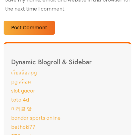
the next time I comment.
Dynamic Blogroll & Sidebar
เว็บสล็อตpg
pg สล็อต
slot gacor
toto 4d
미라클 알
bandar sports online
bethoki77